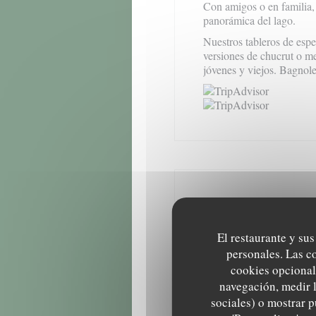
Con amigos o en familia, p
panorámica del lago.
Nuestros tableros de espe
versiones de chucrut o m
jóvenes y viejos.
Bagnole
Informac
El restaurante y sus
C
personales. Las c
Francesa Trad
cookies opcional
Tipo 
navegación, medir l
Cer
sociales) o mostrar p