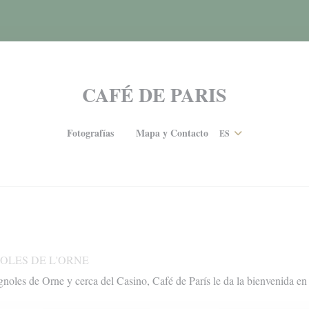
CAFÉ DE PARIS
Fotografías
Mapa y Contacto
ES
((abre en una nueva ventana))
OLES DE L'ORNE
agnoles de Orne y cerca del Casino, Café de París le da la bienvenida en