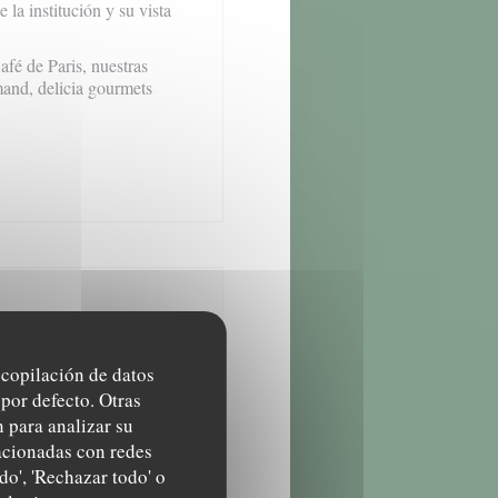
 la institución y su vista
fé de Paris, nuestras
mand, delicia gourmets
 apertura
recopilación de datos
10:00 - 21:30
por defecto. Otras
 para analizar su
Cerrado
lacionadas con redes
do', 'Rechazar todo' o