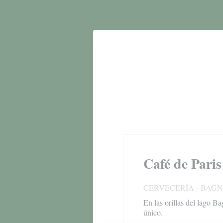
Personalización de sus opciones de cookies
Café de Paris
CERVECERÍA
-
BAGN
En las orillas del lago B
único.