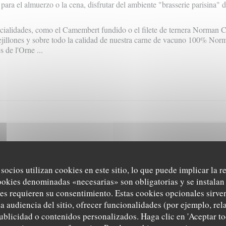
ara el almuerzo o la cena, disfrutar del ambiente "brasserie parisina" de
cialidades, como el Camembert fundido o el filete de ternera Norman Ca
ejillones y sobre todo la calidad de nuestra carne de vacuno 100% Nor
s de l'Orne
...
ión general
Horario de
 socios utilizan cookies en este sitio, lo que puede implicar la 
ocina
Lunes
ookies denominadas «necesarias» son obligatorias y se instalan 
icional, Cervecería
es requieren su consentimiento. Estas cookies opcionales sirven
de negocio
Mar
-
Mie
a audiencia del sitio, ofrecer funcionalidades (por ejemplo, re
vecería
ublicidad o contenidos personalizados. Haga clic en 'Aceptar to