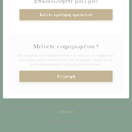
Επικοινωνήστε μαζί μας
Κάντε κράτηση τραπεζιού
Μείνετε ενημερωμένοι
*
Εγγραφείτε στο ενημερωτικό μας δελτίο για να λαμβάνετε
εξατομικευμένες επικοινωνίες και προσφορές μάρκετινγκ
μέσω ηλεκτρονικού ταχυδρομείου από εμάς.
Εγγραφή
© 2026 CAFÉ DE PARIS — Η ΙΣΤΟΣΕΛΊΔΑ ΤΟΥ ΕΣΤΙΑΤΟΡΊΟΥ ΔΗΜΙΟΥΡΓΉΘΗΚΕ ΑΠΌ
((ΑΝΟΊΓΕΙ ΣΕ ΝΈΟ ΠΑΡΆΘΥΡΟ))
ZENCHEF
((ΑΝΟΊΓΕΙ ΣΕ ΝΈΟ ΠΑΡΆΘΥΡΟ)
ΑΠΟΠΟΊΗΣΗ ΕΥΘΎΝΗΣ
((ΑΝΟΊΓΕΙ ΣΕ ΝΈΟ ΠΑΡΆΘΥΡΟ))
ΌΡΟΙ ΧΡΉΣΗΣ