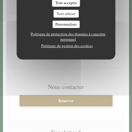
Tout accepter
Tout refuser
Personnaliser
Adresse
Politique de protection des données à caractère
personnel
((ouvre une no
4 Avenue Robert Cousin 61140 Bagnoles de l'Orne
Politique de gestion des cookies
02 33 37 81 76
Nous contacter
Réserver