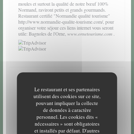
moules et surtout la qualité de notre bœuf 100%
Normand, raviront petits et grands gourmands.
Restaurant certifié "Normandie qualité tourisme"
http://www.normandie-qualite-tourisme.com/
, pour
organiser votre séjour ces liens internet vous seront
utile:
Bagnoles de l'Orne
,
www.ornetourisme.com
.
Infos pratiques
Le restaurant et ses partenaires
Cuisine
utilisent des cookies sur ce site,
Française Traditionnelle, Brasserie
pouvant impliquer la collecte
de données à caractère
Type de restaurant
personnel. Les cookies dits «
Brasserie
nécessaires » sont obligatoires
Services
et installés par défaut. D'autres