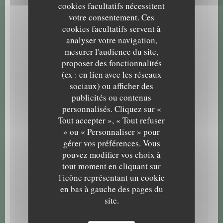
Vue, Terrasse, Réservation conseillée, Chiens acceptés
cookies facultatifs nécessitent
votre consentement. Ces
Moyens de paiement
cookies facultatifs servent à
Paiement Sans Contact, Eurocard/Mastercard, Titres
analyser votre navigation,
restaurant, Espèces, Visa, Chèques Vacances, Chèques,
mesurer l'audience du site,
Carte Bleue
proposer des fonctionnalités
(ex : en lien avec les réseaux
sociaux) ou afficher des
Horaires
publicités ou contenus
personnalisés. Cliquez sur «
Café de Paris
Tout accepter », « Tout refuser
Lundi
10h00 - 21h30
» ou « Personnaliser » pour
gérer vos préférences. Vous
Mar
-
Mer
Fermé
pouvez modifier vos choix à
tout moment en cliquant sur
Jeu
-
Ven
10h00 - 21h30
l'icône représentant un cookie
en bas à gauche des pages du
Samedi
10h00 - 22h00
site.
Dimanche
10h00 - 21h30